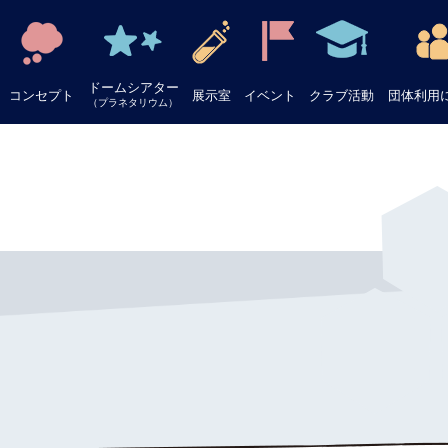
ドームシアター
コンセプト
展示室
イベント
クラブ活動
団体利用
（プラネタリウム）