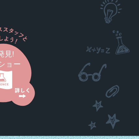
発見!
ショー