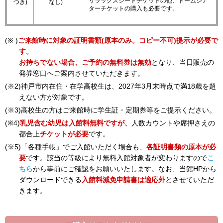
リラックスシートチケットの他、ドームシア
つき)
なし)
ターチケットの購入も必要です。
(※ )
ご来館時に対象の証明書類(原本のみ。コピー不可)提示が必要で
す。
お持ちでない場合、ご予約の無料券は無効
となり、当日販売の
発券窓口へご案内させていただきます。
(※2)神戸市内在住・在学高校生は、2027年3月末時点で満18歳を超
えない方が対象です。
(※3)高校生の方はご来館時に学生証・定期券等をご提示ください。
(※4)
乳児含む幼児は入館料無料ですが、
人数カウントや席押さえの
都合上
チケットが必要
です。
(※5)「各種手帳」でご入館いただく場合も、
各証明書類の原本が必
要
です。該当の等級により無料入館対象者が変わりますので
こ
ちら
から事前にご確認をお願いいたします。なお、当館HPから
ダウンロードできる
入館料減免申請書は適応外
とさせていただ
きます。