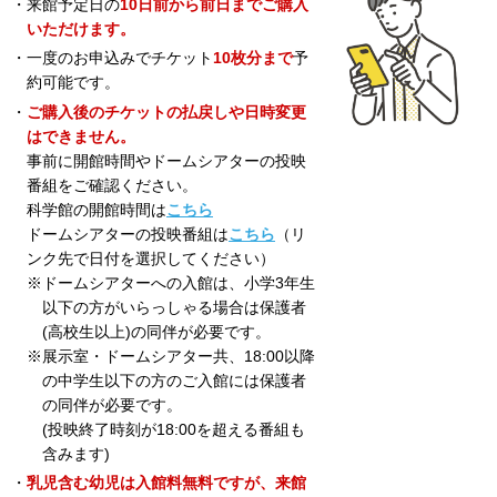
・来館予定日の
10日前から前日までご購入
いただけます。
・一度のお申込みでチケット
10枚分まで
予
約可能です。
・
ご購入後のチケットの払戻しや日時変更
はできません。
事前に開館時間やドームシアターの投映
番組をご確認ください。
科学館の開館時間は
こちら
ドームシアターの投映番組は
こちら
（リ
ンク先で日付を選択してください）
※ドームシアターへの入館は、小学3年生
以下の方がいらっしゃる場合は保護者
(高校生以上)の同伴が必要です。
※展示室・ドームシアター共、18:00以降
の中学生以下の方のご入館には保護者
の同伴が必要です。
(投映終了時刻が18:00を超える番組も
含みます)
・
乳児含む幼児は入館料無料ですが、来館