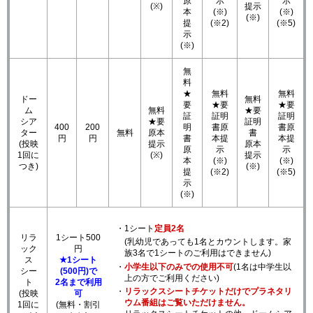
原
示
示
(※)
提示
本
(※)
(※)
(※)
提
(※2)
(※5)
示
(※)
無
料
★
無料
無料
ドー
無料
要
★要
★要
ム
無料
★要
証
証明
証明
シア
★要
証明
400
200
明
書原
書原
ター
無料
原本
書
円
円
書
本提
本提
(投映
提示
原本
原
示
示
1回に
(※)
提示
本
(※)
(※)
つき)
(※)
提
(※2)
(※5)
示
(※)
・1シート
定員2名
リラ
1シート500
(乳幼児であっても1名とカウントします。家
ック
円
族3名で1シートのご利用はできません)
ス
★1シート
・
小学生以下のみでの使用不可
(1名は中学生以
シー
(500円)で
上の方でご利用ください)
ト
2名まで利用
・
リラックスシートチケットだけでプラネタリ
(投映
可
ウム番組はご覧いただけません。
1回に
(無料・割引