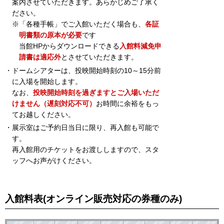
案内させていただきます。あらかじめご了承く
ださい。
※「各種手帳」でご入館いただく場合も、
各証
明書類の原本が必要
です
当館HPからダウンロードできる
入館料減免申
請書は適応外
とさせていただきます。
・ドームシアターは、投映開始時刻の10～15分前
に入場を開始します。
なお、
投映開始時刻を過ぎますとご入場いただ
けません（遅刻対応不可）
お時間に余裕をもっ
てお越しください。
・展示室はご予約日当日に限り、再入館も可能で
す。
再入館用のチケットをお渡ししますので、スタ
ッフへお声がけください。
入館料表
(オンライン販売対応の券種のみ)