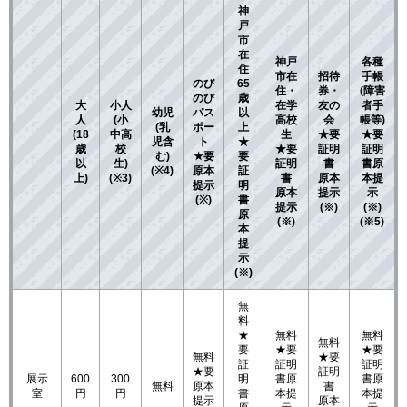
神
戸
市
在
神戸
各種
住
市在
招待
手帳
のび
65
住・
券・
(障害
のび
歳
大
小人
在学
友の
者手
幼児
パス
以
人
(小
高校
会
帳等)
(乳
ポー
上
(18
中高
生
★要
★要
児含
ト
★
歳
校
★要
証明
証明
む)
★要
要
以
生)
証明
書
書原
(※4)
原本
証
上)
(※3)
書
原本
本提
提示
明
原本
提示
示
(※)
書
提示
(※)
(※)
原
(※)
(※5)
本
提
示
(※)
無
料
★
無料
無料
無料
要
★要
★要
無料
★要
証
証明
証明
★要
証明
展示
600
300
明
書原
書原
無料
原本
書
室
円
円
書
本提
本提
提示
原本