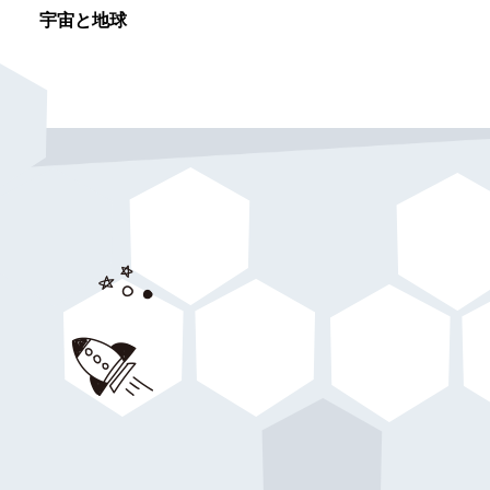
宇宙と地球
生命|産業
サイ
。