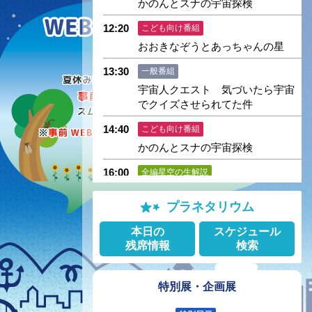
かのんとスナの宇宙探検
12:20
こども向け番組
おおきなぞうとあっちゃんの星
13:30
一般番組
宇宙人クエスト 気づいたら宇宙
でクイズさせられてた件
14:40
こども向け番組
かのんとスナの宇宙探検
16:00
全編星空の生解説
星空ライブ投映
プラネタリウム
17:30
プラネタリウム番組
本日の
スケジュール
星はここにある music by
残席情報
検索
ACIDMAN
19:00
一般番組
特別展・企画展
ボルケーノ 天地創造の炎