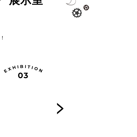
・
展示室
！