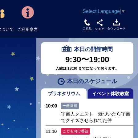
Select Language
▼
ご意見
ダウンロード
について
ご利用案内
シェア
本日の開館時間
9:30〜19:00
入館は 18:30 までになっております。
本日のスケジュール
プラネタリウム
イベント体験教室
10:00
一般番組
宇宙人クエスト 気づいたら宇宙
でクイズさせられてた件
11:10
こども向け番組