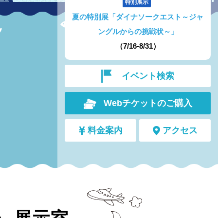
特別展示
夏の特別展「ダイナソークエスト～ジャ
ングルからの挑戦状～」
（7/16-8/31）
イベント検索
Webチケットのご購入
料金案内
アクセス