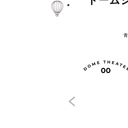
ドーム
青