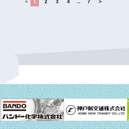
<
1
2
3
4
...
7
>