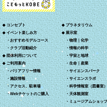
コンセプト
プラネタリウム
イベント楽しみ方
展示室
おすすめモデルコース
物理｜化学
クラブ活動紹介
情報の科学
団体利用について
宇宙と地球
ご利用案内
生命｜産業
バリアフリー情報
サイエンスパーク
施設情報
サイエンスラボ
アクセス、駐車場
科学情報室（図書室
Webチケットのご購入
天体観測室
ミュージアムショッ