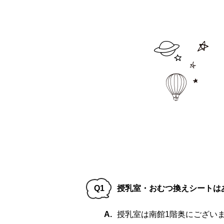
Q1
授乳室・おむつ換えシートは
A.
授乳室は南館1階奥にござい