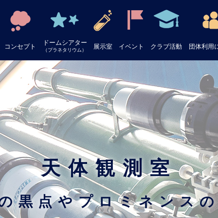
ドームシアター
コンセプト
展示室
イベント
クラブ活動
団体利用
（プラネタリウム）
天体観測室
陽の黒点やプロミネンスの