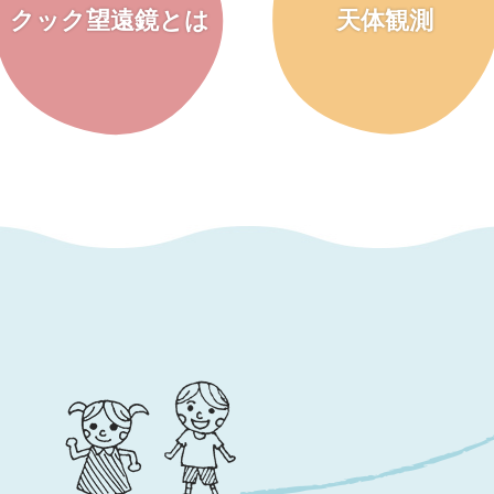
クック望遠鏡とは
天体観測