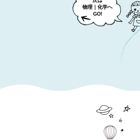
次は
物理｜化学へ
GO!